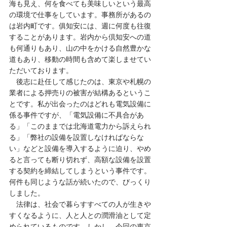
海も見え、何を食べても美味しいという最高
の環境で仕事をしています。事務所があるの
は岩内町です。俱知安には、週に何度も往復
することがあります。岩内から倶知安への道
も何通りもあり、山の中をかける自然豊かな
道もあり、移動の時間も含めて楽しませてい
ただいております。
　後志に赴任して感じたのは、東京や札幌の
業者による押売りの被害が結構あるというこ
とです。私が出会ったのはどれも電気設備に
係る事件ですが、「電気設備に不具合があ
る」「このままでは北海道電力から訴えられ
る」「弊社の設備を設置しなければならな
い」などと設備を導入するように迫り、やめ
ると言っても断り切れず、高額な設備を設置
する契約を締結してしまうという事件です。
何件も同じような話が続いたので、びっくり
しました。
　法律は、社会で暮らすすべての人が生きや
すくなるように、人と人との潤滑油として定
められているものです。しかし、今回の東京