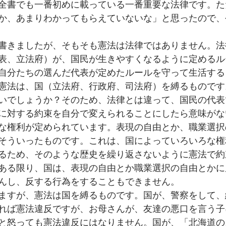
全書でも一番初めに載っている一番重要な法律です。た
か、あまりわかってもらえていないな」と思ったので、
書きましたが、そもそも憲法は法律ではありません。法
表、立法府）が、国民が生きやすくなるように定めるル
自分たちの選んだ代表が定めたルールを守って生活する
憲法は、国（立法府、行政府、司法府）を縛るものです
いでしょうか？そのため、法律とは違って、国民の代表
に対する約束を自分で変えられることにしたら意味がな
な権利が定められています。表現の自由とか、職業選択
そういったものです。これは、国によっていろいろな権
るため、そのような歴史を繰り返さないように憲法で約
ある限り、国は、表現の自由とか職業選択の自由とかに
んし、反する行為をすることもできません。
ますが、憲法は国を縛るものです。国が、警察をして、
れば憲法違反ですが、お母さんが、友達の悪口を言う子
と怒っても憲法違反にはなりません。国が、「北海道の