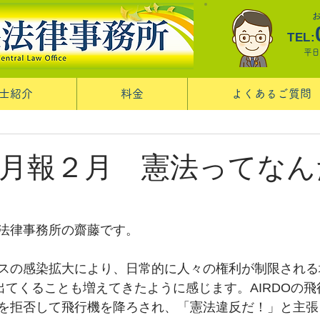
TEL:
平日
士紹介
料金
よくあるご質問
月報２月 憲法ってなん
法律事務所の齋藤です。
スの感染拡大により、日常的に人々の権利が制限される
が出てくることも増えてきたように感じます。AIRDOの
を拒否して飛行機を降ろされ、「憲法違反だ！」と主張