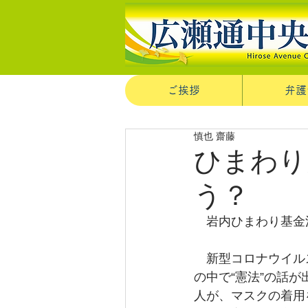
ご挨拶
弁護
慎也 齋藤
ひまわり
う？
　岩内ひまわり基金
　新型コロナウイル
の中で“憲法”の話
人が、マスクの着用